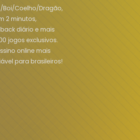
r/Boi/Coelho/Dragão,
em 2 minutos,
back diário e mais
00 jogos exclusivos.
ssino online mais
ável para brasileiros!