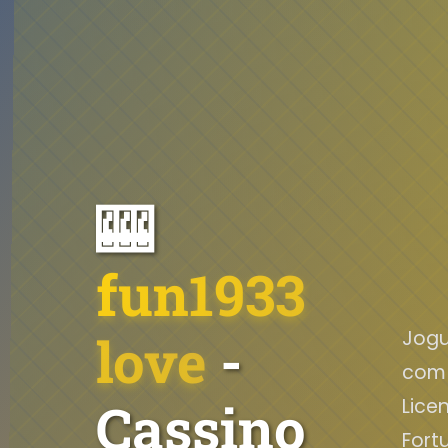
🎰
fun1933
love
-
Jogu
com 
Cassino
Lice
Fort