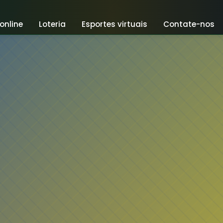
online
Loteria
Esportes virtuais
Contate-nos