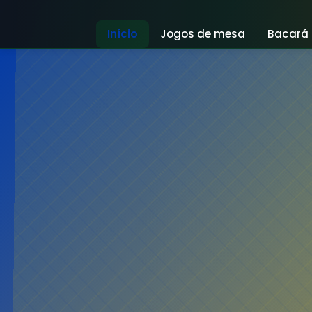
Início
Jogos de mesa
Bacará 