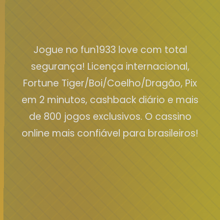
Jogue no fun1933 love com total
segurança! Licença internacional,
Fortune Tiger/Boi/Coelho/Dragão, Pix
em 2 minutos, cashback diário e mais
de 800 jogos exclusivos. O cassino
online mais confiável para brasileiros!