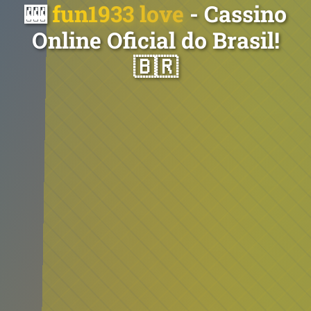
🎰
fun1933 love
- Cassino
Online Oficial do Brasil!
🇧🇷