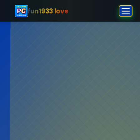
fun1933 love