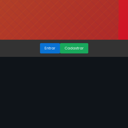
Entrar
Cadastrar
fun1933 love | O Fascinante