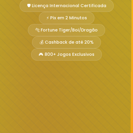
🛡️ Licença Internacional Certificada
⚡ Pix em 2 Minutos
🐅 Fortune Tiger/Boi/Dragão
💰 Cashback de até 20%
🎮 800+ Jogos Exclusivos