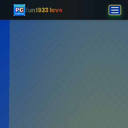
fun1933 love