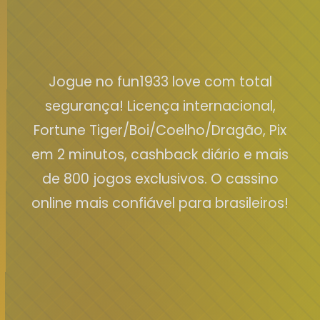
Jogue no fun1933 love com total
segurança! Licença internacional,
Fortune Tiger/Boi/Coelho/Dragão, Pix
em 2 minutos, cashback diário e mais
de 800 jogos exclusivos. O cassino
online mais confiável para brasileiros!