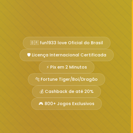
🇧🇷 fun1933 love Oficial do Brasil
🛡️ Licença Internacional Certificada
⚡ Pix em 2 Minutos
🐅 Fortune Tiger/Boi/Dragão
💰 Cashback de até 20%
🎮 800+ Jogos Exclusivos