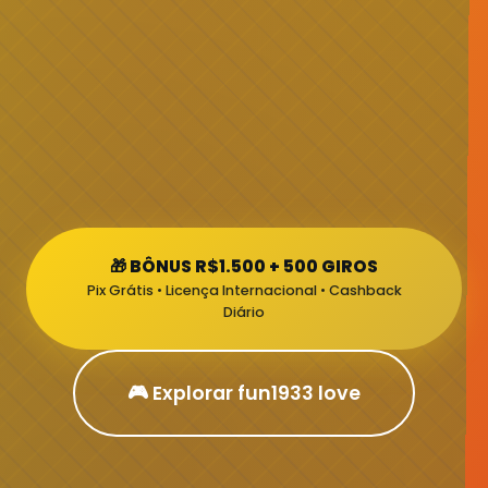
🎁 BÔNUS R$1.500 + 500 GIROS
Pix Grátis • Licença Internacional • Cashback
Diário
🎮 Explorar fun1933 love