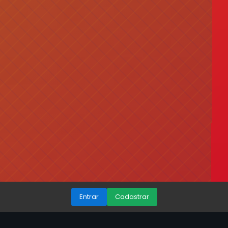
Entrar
Cadastrar