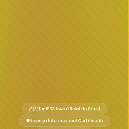
🇧🇷 fun1933 love Oficial do Brasil
🛡️ Licença Internacional Certificada