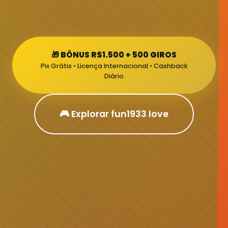
🎁 BÔNUS R$1.500 + 500 GIROS
Pix Grátis • Licença Internacional • Cashback
Diário
🎮 Explorar fun1933 love