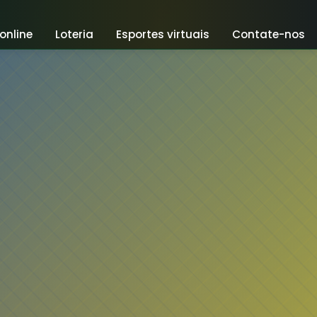
online
Loteria
Esportes virtuais
Contate-nos