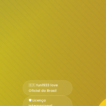
🇧🇷 fun1933 love
Oficial do Brasil
🛡️ Licença
Internacional