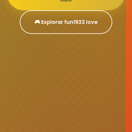
Diário
🎮 Explorar fun1933 love