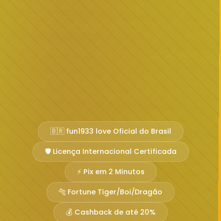
🇧🇷 fun1933 love Oficial do Brasil
🛡️ Licença Internacional Certificada
⚡ Pix em 2 Minutos
🐅 Fortune Tiger/Boi/Dragão
💰 Cashback de até 20%