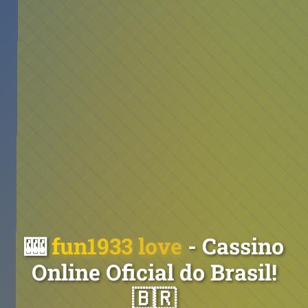
🎰
fun1933 love
- Cassino
Online Oficial do Brasil!
🇧🇷