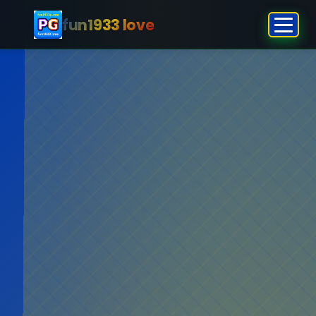
fun1933 love