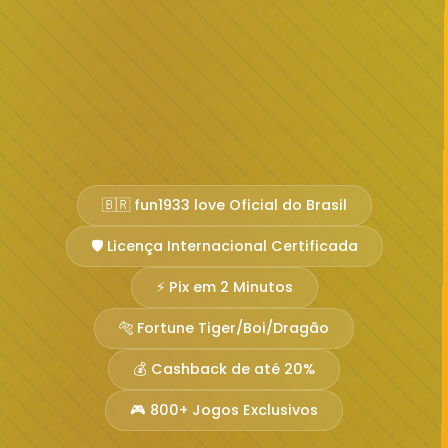
🇧🇷 fun1933 love Oficial do Brasil
🛡️ Licença Internacional Certificada
⚡ Pix em 2 Minutos
🐅 Fortune Tiger/Boi/Dragão
💰 Cashback de até 20%
🎮 800+ Jogos Exclusivos