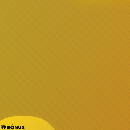
🎁 BÔNUS