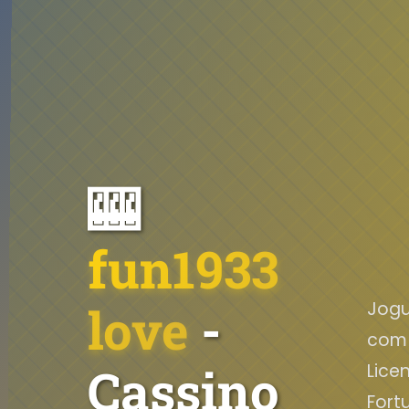
🎰
fun1933
love
-
Jogu
com 
Cassino
Lice
Fort