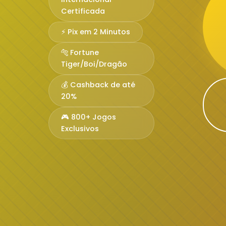
Certificada
⚡ Pix em 2 Minutos
🐅 Fortune
Tiger/Boi/Dragão
💰 Cashback de até
20%
🎮 800+ Jogos
Exclusivos