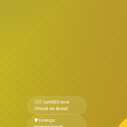
🇧🇷 fun1933 love
Oficial do Brasil
🛡️ Licença
Internacional