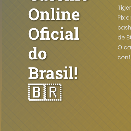
Online
Tige
Pix 
Oficial
cash
de 8
do
O ca
confi
Brasil!
🇧🇷